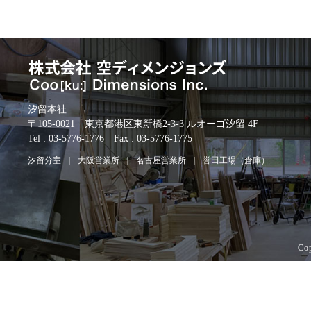
汐留本社
〒105-0021 東京都港区東新橋2-3-3 ルオーゴ汐留 4F
Tel : 03-5776-1776 Fax : 03-5776-1775
汐留分室
大阪営業所
名古屋営業所
誉田工場（倉庫）
Cop